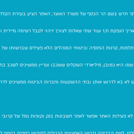
 לאוויר אתר חדש בשם הר הכסף של משרד האוצר, האתר הציע בעזרת הקל
ריך הנפקת ת.ז ועוד שתי שאלות לצורך זיהוי לקבל רשימה מיידית וע
למות, קרנות הפנסיה וביטוחי המנהלים הלא פעילים שברשותו של 
ו היא כמובן, מיליארדי השקלים ששכבו ועדיין ממשיכים לשכב בח
 לא בא לדרוש אותן ובתי ההשקעות וחברות הביטוח ממשיכים לדרו
 לא פעילות האתר אפשר לאתר חשבונות בנק וקופות גמל של קרובי
טלים. לשם הבדיקה נדרשו האמצעים הרגילים לחיפוש כספים בנוסף ל