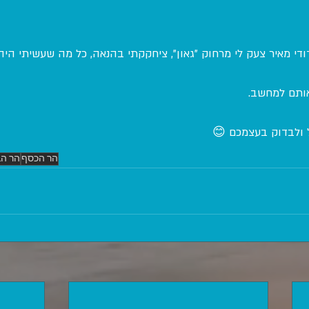
די מאיר צעק לי מרחוק "גאון", ציחקקתי בהנאה, כל מה שעשיתי הי
אותם למחשב.
 ולבדוק בעצמכם 😊
הר הכסף
הר הב