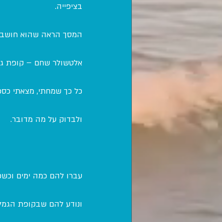
בציפייה.
המסך הראה שהוא חושב וה
אלטשולר שחם – קופת ג
כל כך שמחתי, מצאתי כספ
ולבדוק על מה מדובר.
עברו להם כמה ימים וכשפ
ונודע להם שבקופת הגמל היו 14 אלף 