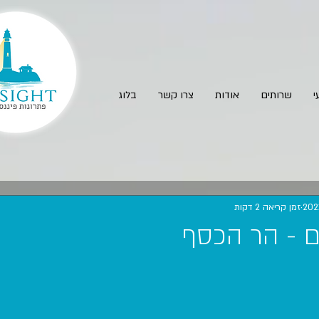
י
שרותים
אודות
צרו קשר
בלוג
זמן קריאה 2 דקות
ם - הר הכסף