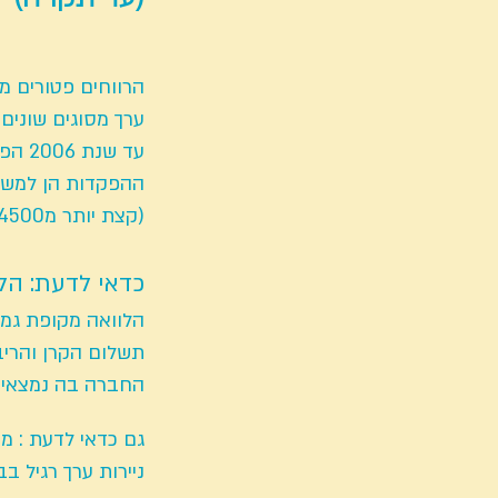
הרווחים פטורים מ
ערך מסוגים שונים 
ההפקדות הן למשי
(קצת יותר מ4500 שקלים נכון לשנת 2020) ואז ניתן להוון ולקחת חלק מהסכום כסכום הוני
כדאי לדעת: הל
הלוואה מקופת גמל
תשלום הקרן והריבית (גרייס
החברה בה נמצאים
גם כדאי לדעת :
מע
ניירות ערך רגיל 