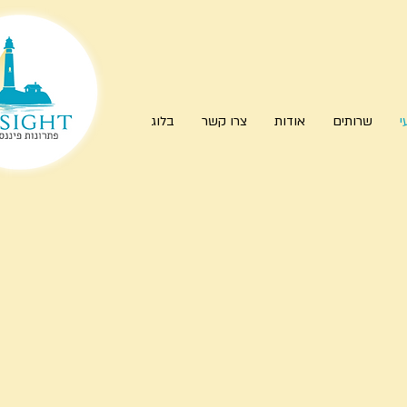
י
שרותים
אודות
צרו קשר
בלוג