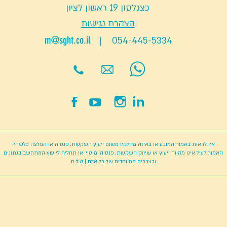
כצנלסון 19 ראשון לציון
הצהרת נגישות
m@sght.co.il
| 054-445-5334
אין לראות באמור המובע או באיזה מחלקיו משום ייעוץ השקעות, פנסיה או המלצה כלשהי.
האמור לעיל אינו מהווה ייעוץ או שיווק השקעות, פנסיה, מיסוי, או תחליף לייעוץ המתחשב בנתונים
ובצרכים המיוחדים של כל אדם |
ט.ל.ח