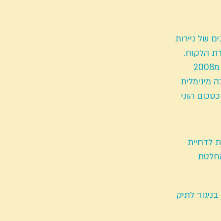
ם של ניירות
רת הלקוח.
עד שנת 2006 הפקדות לקופת גמל היו נזילות לאחר 15 שנה של צבירת וותק, אך מ2008
 מינימלית
ת לדחיית
ניגוד לתיק