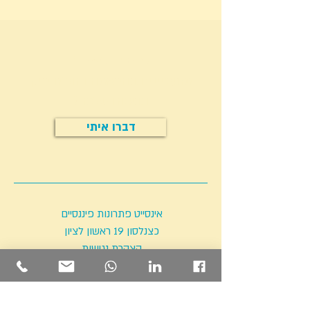
יש לכם שאלה?
מתעניינים בהתאמה והוזלת תיק
הביטוח שלכם?
דברו איתי
אינסייט פתרונות פיננסיים
כצנלסון 19 ראשון לציון
הצהרת נגישות
m@sght.co.il
|
054-445-5334