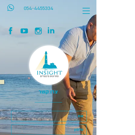
054-4455334
צרו קשר