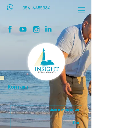
054-4455334
К
онтакт