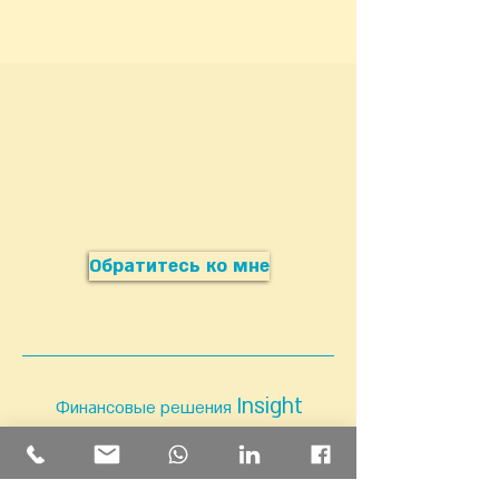
Есть вопросы?
Заинтересованы в проверке
вашего страхового
портфеля?
Обратитесь ко мне
Insight
Финансовые решения
Кацнельсон 19 Ришон ле-Цион
m@sght.co.il
|
054-445-5334