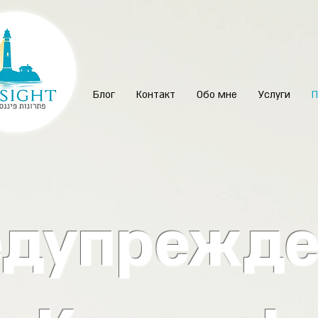
Блог
Контакт
Обо мне
Услуги
П
едупрежде