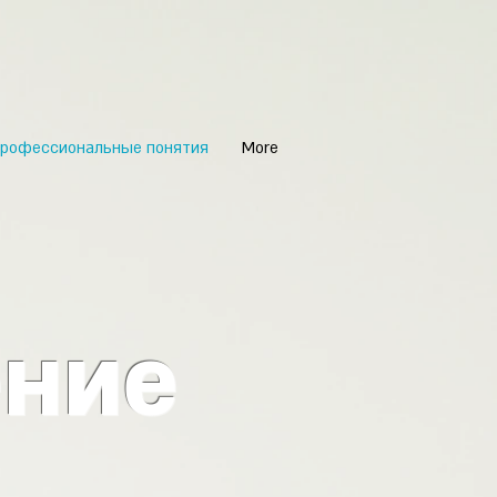
рофессиональные понятия
More
ние