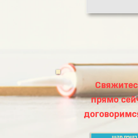
Свяжитес
прямо сей
договоримся
בטופס מקוון