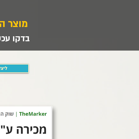
מוצר ה
בדקו עכש
ליצי