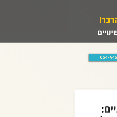
דבר!
נויים