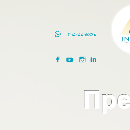
054-4455334
Пр