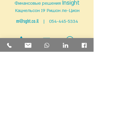
Insight
Финансовые решения
Кацнельсон 19 Ришон ле-Цион
m@sght.co.il
|
054-445-5334
אין לראות באמור המובע או באיזה מחלקיו משום ייעוץ
השקעות, פנסיה או המלצה כלשהי.
האמור לעיל אינו מהווה ייעוץ או שיווק השקעות, פנסיה,
מיסוי, או תחליף לייעוץ המתחשב בנתונים
ובצרכים המיוחדים של כל אדם |
ט.ל.ח