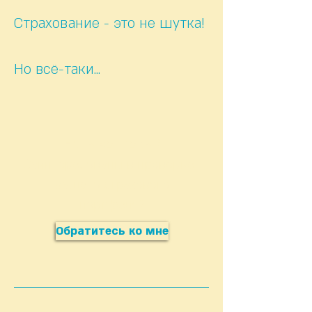
Страхование - это не шутка!
Но всё-таки...
Есть вопросы?
Заинтересованы в проверке
вашего страхового
портфеля?
Обратитесь ко мне