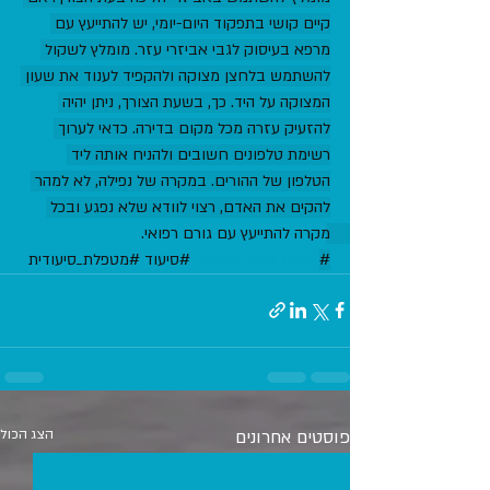
קיים קושי בתפקוד היום-יומי, יש להתייעץ עם 
מרפא בעיסוק לגבי אביזרי עזר. מומלץ לשקול 
להשתמש בלחצן מצוקה ולהקפיד לענוד את שעון 
המצוקה על היד. כך, בשעת הצורך, ניתן יהיה 
להזעיק עזרה מכל מקום בדירה. כדאי לערוך 
רשימת טלפונים חשובים ולהניח אותה ליד 
הטלפון של ההורים. במקרה של נפילה, לא למהר 
להקים את האדם, רצוי לוודא שלא נפגע ובכל 
מקרה להתייעץ עם גורם רפואי. 
#
ביטוח
#הר_הביטוח
#סיעוד
#מטפלת_סיעודית
פוסטים אחרונים
הצג הכול