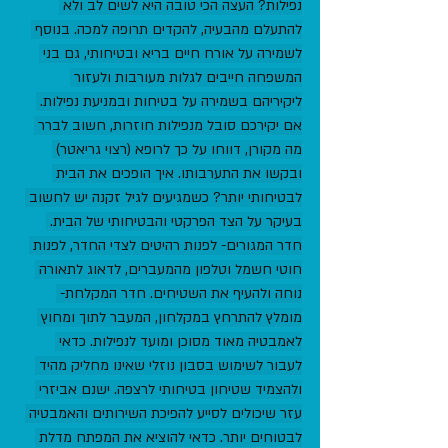
נפילות? העצה הכי טובה היא לשים לב ולא 
להתעלם מהבעיה, להקדים תרופה למכה. בנוסף 
לשמירה על אורח חיים בריא ובטיחותי, גם בני 
המשפחה חייבים לגלות מעורבות ולעזור 
ליקיריהם בשמירה על בטיחות ובמניעת נפילות. 
אם יקירכם סובל מנפילות חוזרות, חשוב לברר 
מה מקורן, דווחו על כך לרופא (רצוי גריאטר) 
ובקשו את התערבותו. איך הופכים את הבית 
לבטיחותי יותר? כשמגיעים לגיל זקנה יש לחשוב 
בעיקר על הצד הפרקטי והבטיחותי של הבית. 
חדר המגורים- לפנות רהיטים לצדי החדר, לפנות 
חוטי חשמל וטלפון מהמעברים, לדאוג לתאורה 
נוחה ולהעיף את השטיחים. חדר המקלחת- 
מומלץ להתרחץ במקלחון, המעבר לתוך ומחוץ 
לאמבטיה מאוד מסוכן ומועד לנפילות. כדאי 
לעבור לשימוש בסבון נוזלי שאינו מחליק מהיד 
ולהצמיד שטיחון בטיחותי לרצפה. ישנם אביזרי 
עזר שיכולים לסייע להפיכת השירותים והאמבטיה 
לבטוחים יותר. כדאי להוציא את המפתח מדלת 