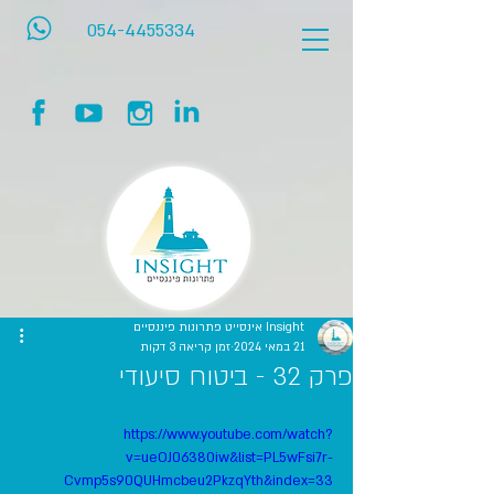
054-4455334
Insight אינסייט פתרונות פיננסיים
21 במאי 2024
זמן קריאה 3 דקות
פרק 32 - ביטוח סיעודי
https://www.youtube.com/watch?
v=ueOJ06380iw&list=PL5wFsi7r-
Cvmp5s90QUHmcbeu2PkzqYth&index=33