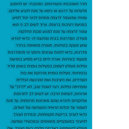
חדר האמבטיה והשירותים. המטבח- יש להימנע 
מלעלות על דרגש או כיסא על מנת להגיע אליהם. 
שטיח שהוצמד לרצפה מתחת לכיור יכול לסייע 
במניעת רטיבות ברצפה. צריך לשים לב כי הוא 
צמוד לרצפה על מנת למנוע סכנת החלקה/ 
מעידה. המדרגות בבית ומחוצה לו- כדאי לוודא 
שיש מעקה בטיחותי, תאורה מתאימה בחדר 
מדרגות, כדאי לפנות עציצים וחפצי נוי מהמדרגות 
מטעמי בטיחות. אורח חיים בריא מסייע במניעת 
נפילות מומלץ לעסוק בפעילות גופנית באופן סדיר 
ובטיחותי. פעילות גופנית מחזקת את כוח 
השרירים, את היציבות ואת ההרגשה הכללית 
ומפחיתה נפילות. רצוי לאכול טוב, לא "לדלג" על 
ארוחות, לשתות הרבה. יש לשים לב לתרופות 
שלוקחים ולוודא שהם מאוזנות תרופתית. על מנת 
לשמור על יכולות הראייה והשמיעה של האדם, 
כדאי לערוך בדיקות תקופתיות, ובמידת הצורך 
להיעזר במשקפיים מתאימים ובמכשירי שמיעה. 
מומלץ להשתמש באביזרי הליכה בעת הצורך. אם 