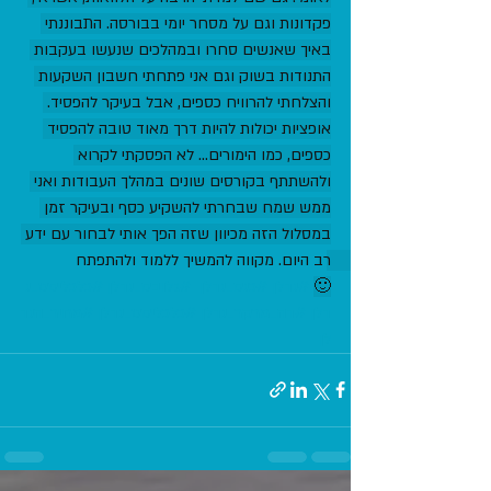
פקדונות וגם על מסחר יומי בבורסה. התבוננתי 
באיך שאנשים סחרו ובמהלכים שנעשו בעקבות 
התנודות בשוק וגם אני פתחתי חשבון השקעות 
והצלחתי להרוויח כספים, אבל בעיקר להפסיד. 
אופציות יכולות להיות דרך מאוד טובה להפסיד 
כספים, כמו הימורים... לא הפסקתי לקרוא 
ולהשתתף בקורסים שונים במהלך העבודות ואני 
ממש שמח שבחרתי להשקיע כסף ובעיקר זמן 
במסלול הזה מכיוון שזה הפך אותי לבחור עם ידע 
רב היום. מקווה להמשיך ללמוד ולהתפתח 
🙂
#נדלן
#כנס_נדלן
#גלובס_נדלן
#כלכליסט_נ
דלן
#דה_מרקר_נדלן
#כלכליסט_נדלן
#מחיר_הנד
לן