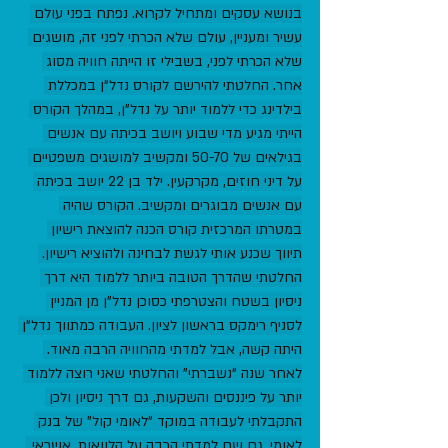
בנושא עסקים ומתחיל לקרוא. נפתח בפני עולם 
עשיר ומעניין, עולם שלא הכרתי לפני זה, מושגים 
שלא הכרתי לפני, בשבילי זו הייתה חוויה מסוג 
אחר. החלטתי להירשם לקורס נדל"ן במכללת 
בילדינג כדי ללמוד יותר על נדל"ן, במהלך הקורס 
הייתי מגיע מדי שבוע ויושב בכיתה עם אנשים 
בגילאים של 50-70 ומקשיב למושגים משפטיים 
על דיני חוזים, מקרקעין. ילד בן 22 יושב בכיתה 
עם אנשים מבוגרים ומקשיב. הקורס שהיה 
במטרתו המרכזית קורס הכנה להוצאת רישיון 
תיווך שכנע אותי לגשת לבחינה ולהוציא רישיון. 
החלטתי שהדרך הטובה ביותר ללמוד היא דרך 
ניסיון בשטח והצטרפתי כסוכן נדל"ן מן המניין 
לסניף רימקס בראשון לציון. העבודה כמתווך נדל"ן 
היתה קשה, אבל למדתי מהחוויה הרבה מאוד. 
לאחר שנה "נשברתי" והחלטתי שאני רוצה ללמוד 
יותר על פיננסים והשקעות, גם דרך ניסיון ולכן 
התקבלתי לעבודה במוקד "לאומי קול" של בנק 
לאומי. גם שם למדתי הרבה על הלוואות, אשראי, 