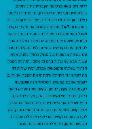
ללימודים באוניברסיטה העברית לחוג יחסים 
בינלאומיים וערבית והלכתי לעבוד בחברת ג'יימס 
ריצ'רדסון בדיוטי פרי בתור קופאי. הייתי עובד שם 
במשמרות 24/7, משתדל למכור את מוצרי הקופה 
ואוכל מהממתקים הפתוחים שתמיד העובדים היו 
פותחים ושומרים בעמדה. יום אחד כאשר באתי 
להחליף את הקופאית שהייתה לפני נתקלתי בספר 
עם עטיפה צבעונית של סגול, כחול וצהוב, אבא 
עשיר אבא עני של רוברט קיואסקי. "מה זה הספר 
הזה?" שאלתי והקופאית אמרה, "קח שיהיה לך 
מה לקרוא" הודיתי לה ולקחתי את הספר. אני חייב 
לשתף אתכם במשהו, המסלול הזה שקבעתי 
לעצמי מגיל צעיר, להגיע ולהיות שר חוץ לא נראה 
כל כך בטוח. מילואימניק שהגיע אלינו למחלקה 
סיפר שסיים את הלימודים בדיוק באותו המסלול, 
אבל קשה למצוא עבודה בתחום והמבחני קבלה 
לקורס צוערים קשים. הרי אני רציתי להגיע לכוח 
השפעה וממון, רציתי להיות חופשי מדאגות 