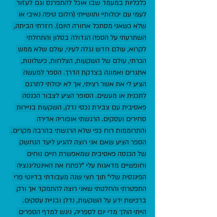
כלכליות במעמד שבו אוכל להתפרנס וגם לעזור 
לעמי עם יכולותיי ותושייתי (חלום טיפה נאיבי או 
שלא כשאני מסתכל אחורה היום). חזרתי הביתה, 
השתרעתי על הספה הגדולה בסלון והתחלתי 
לקרוא, עולם חדש נגלה לעיני, עולם שלא ממש 
הכרתי, עולם של השקעות, הצלחות, כישלונות, 
אתגרים ואמונה בצדקת הדרך. הספר למעשה 
הציע לי את אשר רציתי, אך לא יכולתי לתרגם 
לתכנית או מעשים. הסופר הציע לצבור הכנסה 
פאסיבית עם צבירת נכסי נדלן, השקעות בניירות 
סחירים ועסקים. הרגשתי אופוריה אדירה 
והתרוממות רוח כפי שלא הרגשתי בהרבה מקרים. 
הספר הציע שאם אני רוצה להגיע ליעד הנחשק 
של הכנסה פאסיבית שמאפשרת חיים נוחים 
וחופשיים מדאגות עלי "לפתח את האינטליגנציה 
הפיננסית שלי" תוך חצי שנה מעבודתי בדיוטי פרי 
התפטרתי והחלטתי שאני רוצה להתמקד אך ורק 
ברכישת ידע על השקעות, נדלן ובניית עסקים. 
הייתי הולך מדי יום לספריה, ניגש למדף הספרים 