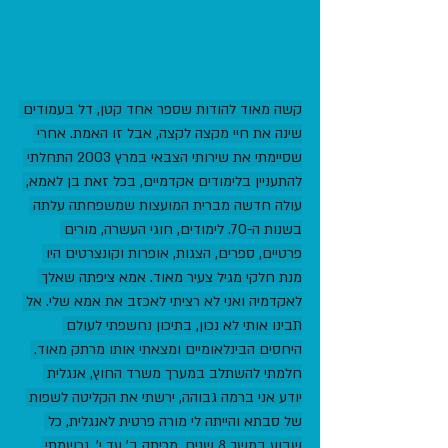
קשה מאוד להודות שספר אחד קטן, דל בעמודים 
שינה את חיי מקצה לקצה, אבל זו האמת. אחרי 
שסיימתי את שירותי הצבאי במרץ 2003 התחלתי 
להתעניין בלימודים אקדמיים, בכל זאת בן לאמא, 
עולה חדשה מברית המועצות שמשפחתה עלתה 
בשנות ה-70. לימודים, חוגי העשרה, מורים 
פרטיים, ספרים, הצגות, אופרות וקונצרטים היו 
מנת חלקי מגיל צעיר מאוד. אמא ציפתה שאלך 
לאקדמיה ואני לא רציתי לאכזב את אמא שלי. אל 
תבינו אותי לא נכון, בתיכון נחשפתי לעולם 
היחסים הבינלאומיים ומצאתי אותו מרתק מאוד. 
חלמתי להשתלב במערך משרד החוץ, אנגלית 
יודע אני ברמה גבוהה, ירשתי את הקליטה לשפות 
של סבתא והייתה לי מורה פרטית לאנגלית, כל 
שבוע במשך 8 שנים, מכיתה ב' עד י'. נרשמתי 