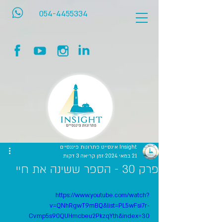
054-4455334
Insight אינסייט פתרונות פיננסיים
21 במאי 2024
זמן קריאה 3 דקות
פרק 30 - הספר ששינה את חיי
https://www.youtube.com/watch?
v=QNhRgwT9mBQ&list=PL5wFsi7r-
Cvmp5s90QUHmcbeu2PkzqYth&index=30