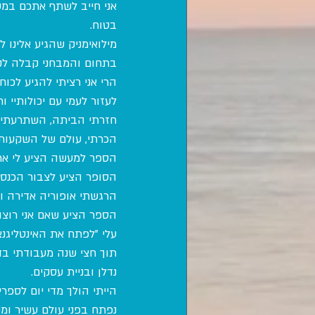
אני חייב לשתף אתכם במש
בטוח.
מילואימניק שהגיע אלינו
בתחום והמבחני קבלה לקו
הרי אני רציתי להגיע לכו
לעזור לעמי עם יכולותיי ו
חזרתי הביתה, השתרעתי ע
הכרתי, עולם של השקעות,
הספר למעשה הציע לי את 
הסופר הציע לצבור הכנסה 
הרגשתי אופוריה אדירה ו
הספר הציע שאם אני רוצה
עלי "לפתח את האינטליגנצ
תוך חצי שנה מעבודתי בד
נדלן ובניית עסקים.
הייתי הולך מדי יום לספר
נפתח בפני עולם עשיר ומענ