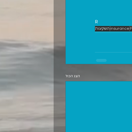
R
insurance
השקעות
הצג הכול