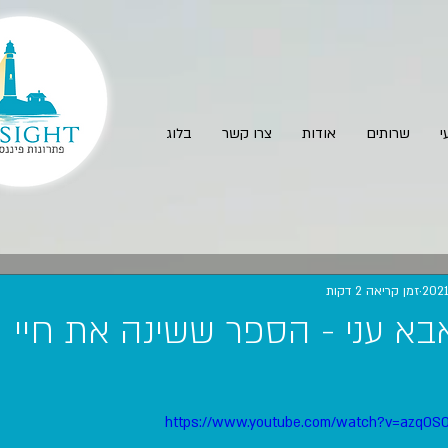
י
שרותים
אודות
צרו קשר
בלוג
זמן קריאה 2 דקות
בא עני - הספר ששינה את חיי
https://www.youtube.com/watch?v=azq0S0