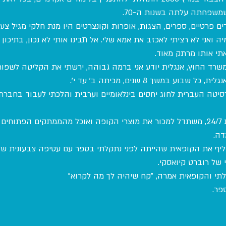
שפחתה עלתה בשנות ה-70.
ים פרטיים, ספרים, הצגות, אופרות וקונצרטים היו מנת חלקי מגיל צעי
ואני לא רציתי לאכזב את אמא שלי. אל תבינו אותי לא נכון, בתיכון
תי אותו מרתק מאוד.
רד החוץ, אנגלית יודע אני ברמה גבוהה, ירשתי את הקליטה לשפו
וע במשך 8 שנים, מכיתה ב' עד י'.
סיטה העברית לחוג יחסים בינלאומיים וערבית והלכתי לעבוד בחברת ג
הייתי עובד שם במשמרות 24/7, משתדל למכור את מוצרי הקופה ואוכל מהממתקים הפ
דה.
יף את הקופאית שהייתה לפני נתקלתי בספר עם עטיפה צבעונית של 
 של רוברט קיואסקי.
י והקופאית אמרה, "קח שיהיה לך מה לקרוא"
פר.