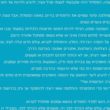
הו, המסלול הזה שקבעתי לעצמי מגיל צעיר, להגיע ולהיות שר חוץ ל
 למחלקה סיפר שסיים את הלימודים בדיוק באותו המסלול, אבל קשה 
רס צוערים קשים.
ח השפעה וממון, רציתי להיות חופשי מדאגות כלכליות במעמד שבו או
תושייתי (חלום טיפה נאיבי או שלא כשאני מסתכל אחורה היום).
ל הספה הגדולה בסלון והתחלתי לקרוא, עולם חדש נגלה לעיני, עו
 הצלחות, כישלונות, אתגרים ואמונה בצדקת הדרך.
אשר רציתי, אך לא יכולתי לתרגם לתכנית או מעשים.
פאסיבית עם צבירת נכסי נדלן, השקעות בניירות סחירים ועסקים.
התרוממות רוח כפי שלא הרגשתי בהרבה מקרים.
 להגיע ליעד הנחשק של הכנסה פאסיבית שמאפשרת חיים נוחים וחו
יה הפיננסית שלי"
יוטי פרי התפטרתי והחלטתי שאני רוצה להתמקד אך ורק ברכישת יד
יה, ניגש למדף הספרים בנושא עסקים ומתחיל לקרוא.
יין, עולם שלא הכרתי לפני זה, מושגים שלא הכרתי לפני, בשבילי זו 