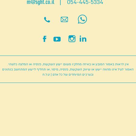
m@sght.co.il
| 054-445-5334
אין לראות באמור המובע או באיזה מחלקיו משום ייעוץ השקעות, פנסיה או המלצה כלשהי.
האמור לעיל אינו מהווה ייעוץ או שיווק השקעות, פנסיה, מיסוי, או תחליף לייעוץ המתחשב בנתונים
ובצרכים המיוחדים של כל אדם |
ט.ל.ח