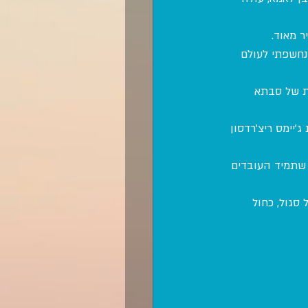
ר מאוד.
 נחשפתי לעולם 
ת של סבתא 
'יימס ריצ'רדסון 
תוחים שתמיד העובדים 
סגול, כחול 